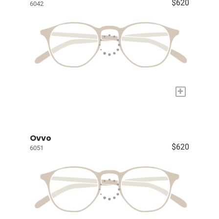
$620
6042
+
Ovvo
$620
6051