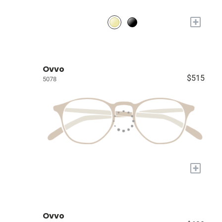
+
Ovvo
$515
5078
+
Ovvo