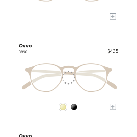
+
Ovvo
$435
3890
+
Ovvo