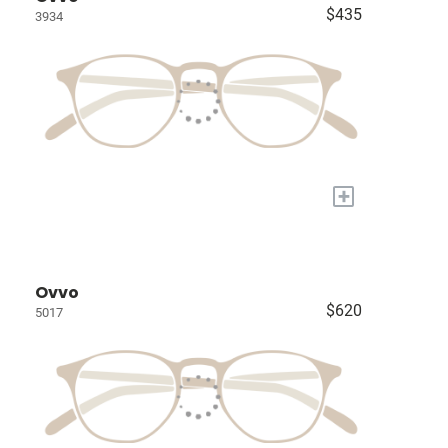
$435
3934
+
Ovvo
$620
5017