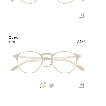
+
Ovvo
$435
3760
+