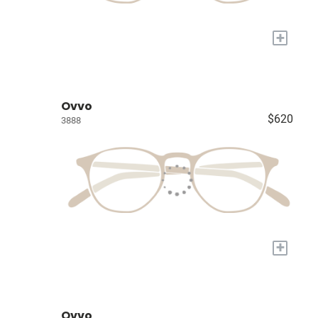
+
Ovvo
$620
3888
+
Ovvo