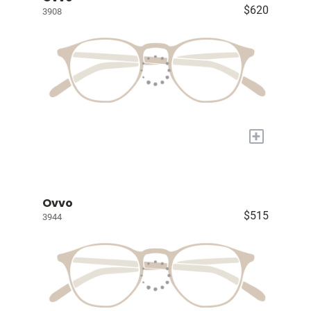
$620
3908
+
Ovvo
$515
3944