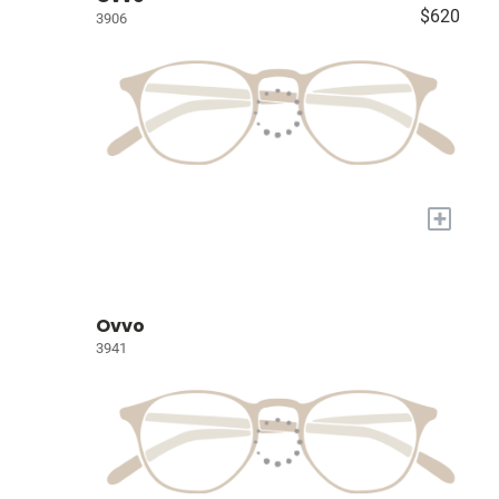
$620
3906
+
Ovvo
3941