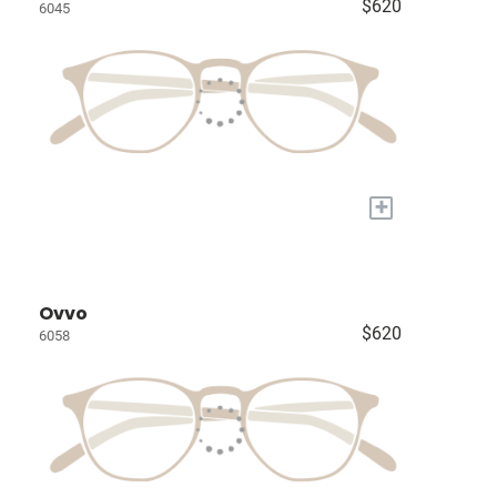
$620
6045
+
Ovvo
$620
6058