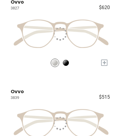
Ovvo
$620
3827
+
Ovvo
$515
3839