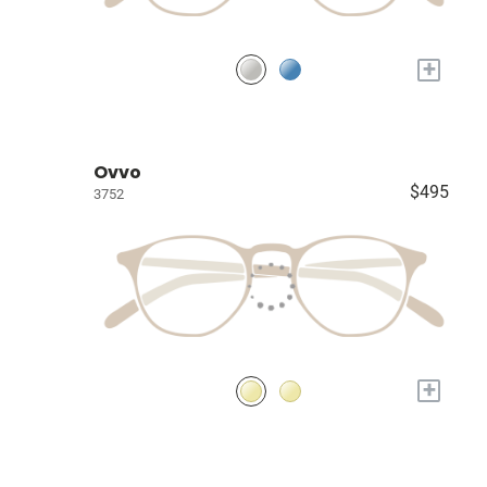
+
Ovvo
$495
3752
+