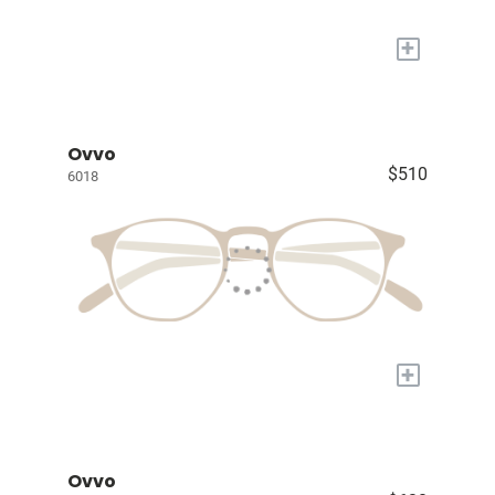
+
Ovvo
$510
6018
+
Ovvo