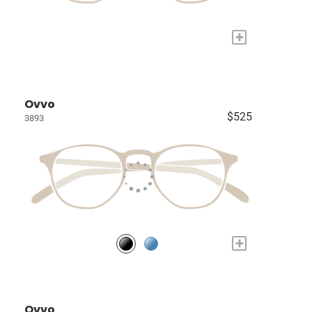
+
Ovvo
$525
3893
+
Ovvo