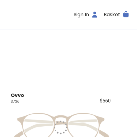
Sign In
Basket
Ovvo
$560
3736