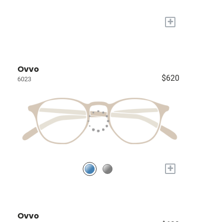
+
Ovvo
$620
6023
+
Ovvo