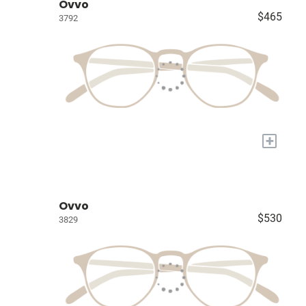
Ovvo
$465
3792
+
Ovvo
$530
3829