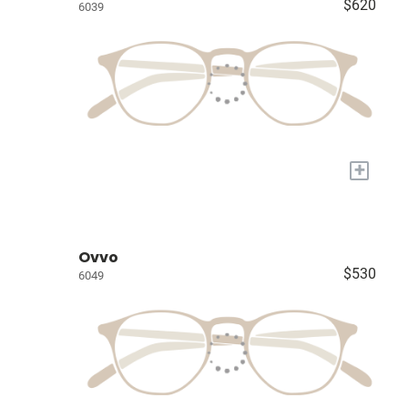
$620
6039
+
Ovvo
$530
6049