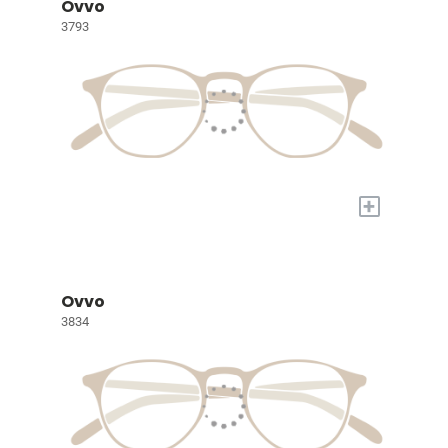
Ovvo
3793
+
Ovvo
3834