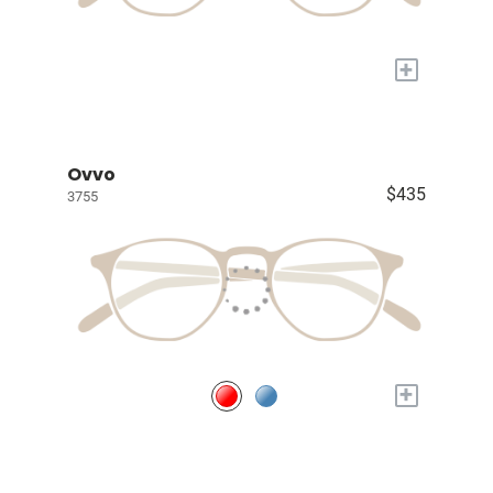
+
Ovvo
$435
3755
+